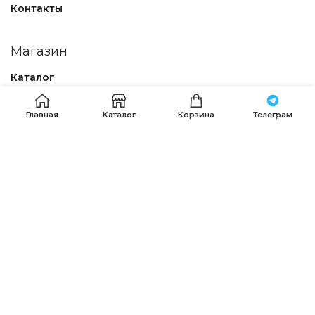
Контакты
Магазин
Каталог
Политика конфиденциальности
Главная
Каталог
Корзина
Телеграм
Договор – оферта
Наши контакты
Получить помощь в оформлении заказа можно по
телефонам:
+7 (911) 120-36-15
.
+7 (911) 287-56-65
,
+7 (985) 639-75-85
, Пишите, звоните
whatsapp
,
Telegram
или на email:
info@premierfabric.ru
PREMIER FABRIC
© 2023-2025 Разработка
DIM STUDIO
.