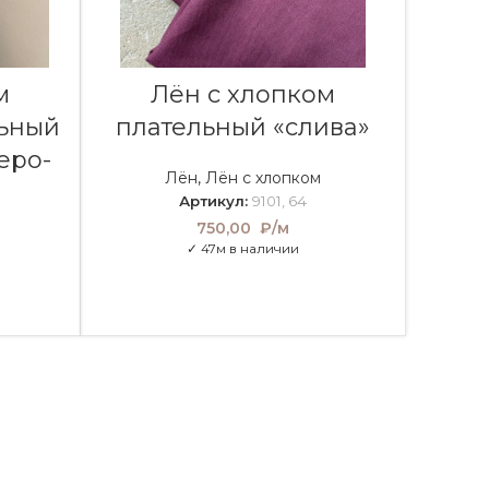
В КОРЗИНУ
м
Лён с хлопком
льный
плательный «слива»
еро-
Лён
,
Лён с хлопком
Артикул:
9101, 64
750,00
₽/м
✓ 47м в наличии