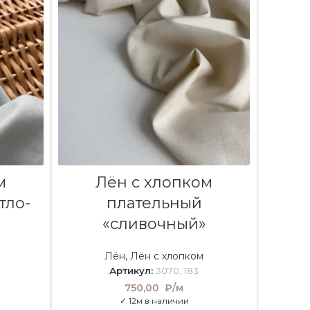
В КОРЗИНУ
м
Лён с хлопком
тло-
плательный
«сливочный»
Лён
,
Лён с хлопком
Артикул:
3070, 183
750,00
₽/м
✓ 12м в наличии