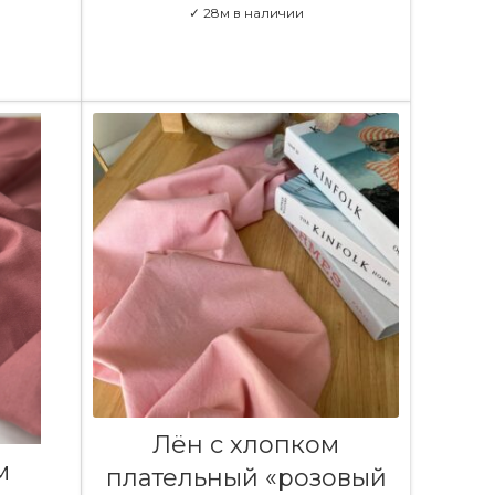
✓ 28м в наличии
В КОРЗИНУ
Лён с хлопком
м
плательный «розовый