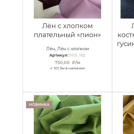
В КОРЗИНУ
Лён с хлопком
плательный «пион»
кост
гуси
Лён
,
Лён с хлопком
Артикул:
9101, 162
750,00
₽/м
✓ 101.3м в наличии
НОВИНКА