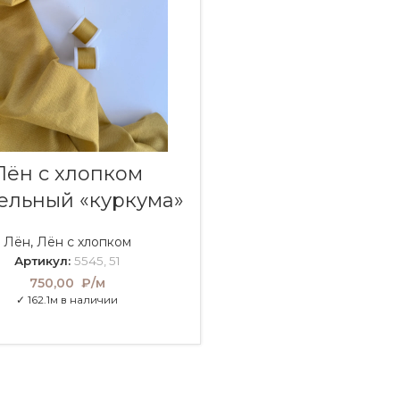
В КОРЗИНУ
Лён с хлопком
ельный «куркума»
Лён
,
Лён с хлопком
Артикул:
5545, 51
750,00
₽/м
✓ 162.1м в наличии