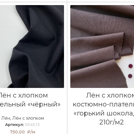
В КОРЗИНУ
В КОРЗИНУ
Лён с хлопком
Лён с хлопко
тельный «чёрный»
костюмно-плате
«горький шокола
Лён
,
Лён с хлопком
210г/м2
Артикул:
5545,13
750,00
₽/м