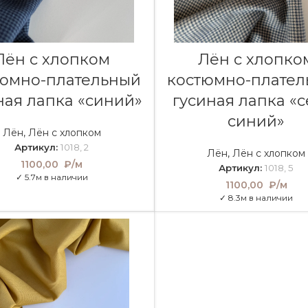
В КОРЗИНУ
В КОРЗИНУ
Лён с хлопком
Лён с хлопко
юмно-плательный
костюмно-плате
ная лапка «синий»
гусиная лапка «с
синий»
Лён
,
Лён с хлопком
Артикул:
1018, 2
Лён
,
Лён с хлопком
1100,00
₽/м
Артикул:
1018, 5
✓ 5.7м в наличии
1100,00
₽/м
✓ 8.3м в наличии