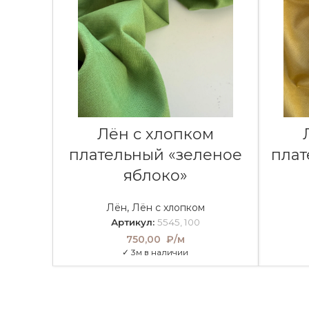
В КОРЗИНУ
Лён с хлопком
плательный «зеленое
плат
яблоко»
Лён
,
Лён с хлопком
Артикул:
5545, 100
750,00
₽/м
✓ 3м в наличии