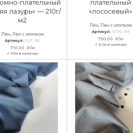
юмно-плательный
плательный
яя лазурь» — 210г/
«лососевый»
м2
Лён
,
Лён с хлопком
Артикул:
3070, 195
Лён
,
Лён с хлопком
750,00
₽/м
Артикул:
9101, 161
✓ 6.2м в наличии
710,00
₽/м
✓ 90м в наличии