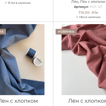
Лён
,
Лён с хлопком
✓ 13.3м в наличии
Артикул:
9101, 137
710,00
₽/м
✓ 1.8м в наличии
КА
НОВИНКА
В КОРЗИНУ
В КОРЗИНУ
Лён с хлопком
Лён с хлопко