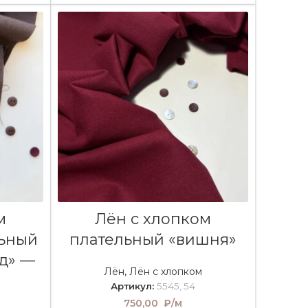
В КОРЗИНУ
м
Лён с хлопком
льный
плательный «вишня»
д» —
Лён
,
Лён с хлопком
Артикул:
5545, 54
750,00
₽/м