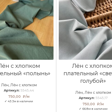
В КОРЗИНУ
В КОРЗИНУ
Лён с хлопком
Лён с хлопко
тельный «полынь»
плательный «све
голубой»
Лён
,
Лён с хлопком
Артикул:
5545,44
Лён
,
Лён с хлопком
750,00
₽/м
Артикул:
5545,17
✓ 43.3м в наличии
750,00
₽/м
✓ 66.8м в наличии