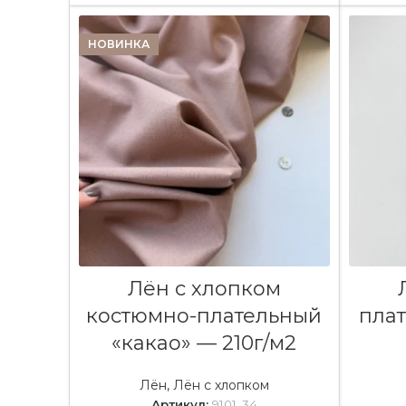
НОВИНКА
В КОРЗИНУ
Лён с хлопком
костюмно-плательный
пла
«какао» — 210г/м2
Лён
,
Лён с хлопком
Артикул:
9101, 34