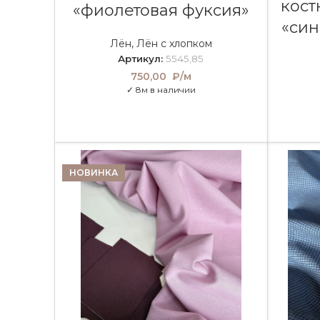
кост
«фиолетовая фуксия»
«син
Лён
,
Лён с хлопком
Артикул:
5545,85
750,00
₽/м
✓ 8м в наличии
НОВИНКА