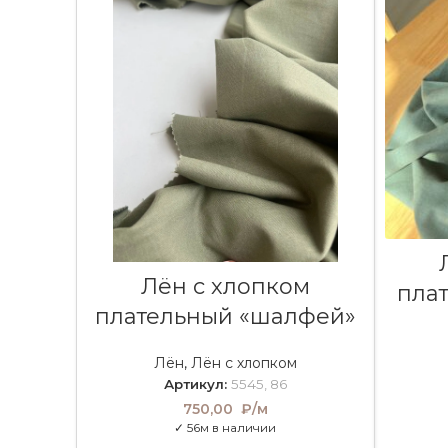
В КОРЗИНУ
Лён с хлопком
пла
плательный «шалфей»
Лён
,
Лён с хлопком
Артикул:
5545, 86
750,00
₽/м
✓ 56м в наличии