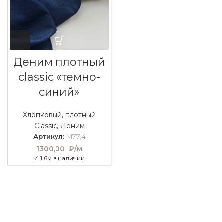
Деним плотный
classic «темно-
синий»
Хлопковый
,
плотный
Classic
,
Деним
Артикул:
M77,4
1300,00
₽/м
✓ 1.6м в наличии