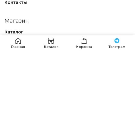
Контакты
Магазин
Каталог
Политика конфиденциальности
Главная
Каталог
Корзина
Телеграм
Договор – оферта
Наши контакты
Получить помощь в оформлении заказа можно по
телефонам:
+7 (911) 120-36-15
.
+7 (911) 287-56-65
,
+7 (985) 639-75-85
, Пишите, звоните
whatsapp
,
Telegram
или на email:
info@premierfabric.ru
PREMIER FABRIC
© 2023-2025 Разработка
DIM STUDIO
.