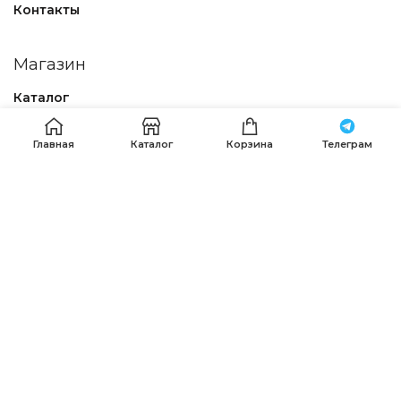
Контакты
Магазин
Каталог
Политика конфиденциальности
Главная
Каталог
Корзина
Телеграм
Договор – оферта
Наши контакты
Получить помощь в оформлении заказа можно по
телефонам:
+7 (911) 120-36-15
.
+7 (911) 287-56-65
,
+7 (985) 639-75-85
, Пишите, звоните
whatsapp
,
Telegram
или на email:
info@premierfabric.ru
PREMIER FABRIC
© 2023-2025 Разработка
DIM STUDIO
.