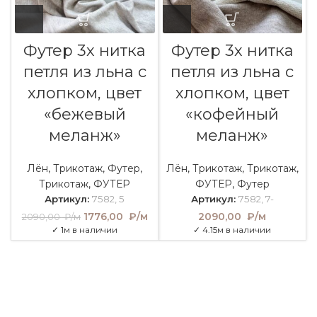
Футер 3х нитка
Футер 3х нитка
петля из льна с
петля из льна с
хлопком, цвет
хлопком, цвет
«бежевый
«кофейный
меланж»
меланж»
Лён
,
Трикотаж
,
Футер
,
Лён
,
Трикотаж
,
Трикотаж
,
Трикотаж
,
ФУТЕР
ФУТЕР
,
Футер
Артикул:
7582, 5
Артикул:
7582, 7-
Первоначальная
1776,00
₽/м
Текущая
2090,00
₽/м
2090,00
₽/м
цена составляла
цена:
✓ 1м в наличии
✓ 4.15м в наличии
2090,00 ₽/м.
1776,00
₽/м.