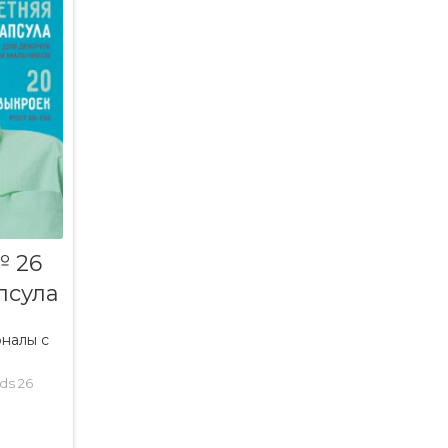
№ 26
псула
налы с
ds 26