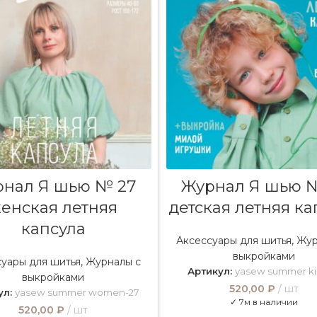
В КОРЗИНУ
В КОРЗИНУ
нал Я шью № 27
Журнал Я шью 
енская летняя
детская летняя ка
капсула
Аксессуары для шитья
,
Жур
выкройками
суары для шитья
,
Журналы с
Артикул:
yasew summer ki
выкройками
520,00
₽
шт
ул:
yasew summer women-27
✓ 7м в наличии
520,00
₽
шт