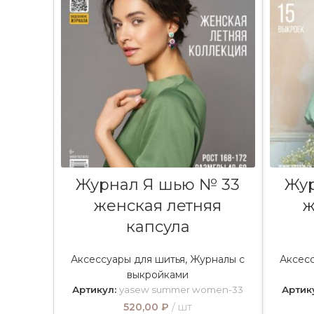
В КОРЗИНУ
Журнал Я шью № 33
Жур
женская летняя
ж
капсула
Аксессуары для шитья
,
Журналы с
Аксес
выкройками
Артикул:
yasew summer women-33
Артик
520,00
₽
шт