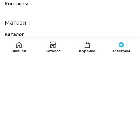
Контакты
Магазин
Каталог
Политика конфиденциальности
Главная
Каталог
Корзина
Телеграм
Договор – оферта
Наши контакты
Получить помощь в оформлении заказа можно по
телефонам:
+7 (911) 120-36-15
.
+7 (911) 287-56-65
,
+7 (985) 639-75-85
, Пишите, звоните
whatsapp
,
Telegram
или на email:
info@premierfabric.ru
PREMIER FABRIC
© 2023-2025 Разработка
DIM STUDIO
.