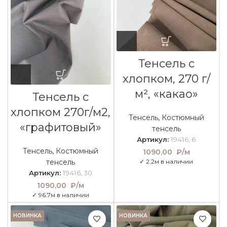
Тенсель с
хлопком, 270 г/
м², «какао»
Тенсель с
хлопком 270г/м2,
Тенсель
,
Костюмный
«графитовый»
тенсель
Артикул:
19416, 6
Тенсель
,
Костюмный
1090,00
₽/м
тенсель
✓ 2.2м в наличии
Артикул:
19416, 30
1090,00
₽/м
✓ 96.7м в наличии
НОВИНКА
НОВИНКА