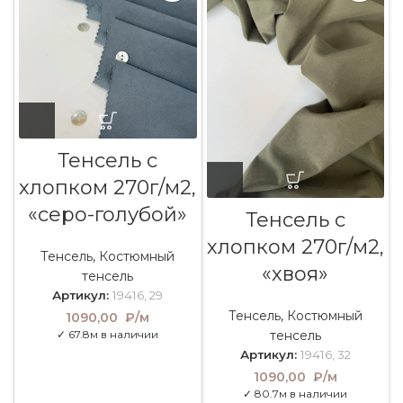
Тенсель с
хлопком 270г/м2,
«серо-голубой»
Тенсель с
хлопком 270г/м2,
Тенсель
,
Костюмный
«хвоя»
тенсель
Артикул:
19416, 29
Тенсель
,
Костюмный
1090,00
₽/м
тенсель
✓ 67.8м в наличии
Артикул:
19416, 32
1090,00
₽/м
✓ 80.7м в наличии