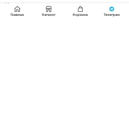
Магазин
Главная
Каталог
Корзина
Телеграм
Каталог
Политика конфиденциальности
Договор – оферта
Наши контакты
Получить помощь в оформлении заказа можно по
телефонам:
+7 (911) 120-36-15
.
+7 (911) 287-56-65
,
+7 (985) 639-75-85
, Пишите, звоните
whatsapp
,
Telegram
или на email:
info@premierfabric.ru
PREMIER FABRIC
© 2023-2025 Разработка
DIM STUDIO
.