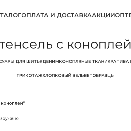
АТАЛОГ
ОПЛАТА И ДОСТАВКА
АКЦИИ
ОПТ
тенсель с конопле
СУАРЫ ДЛЯ ШИТЬЯ
ДЕНИМ
КОНОПЛЯНЫЕ ТКАНИ
КРАПИВА 
ТРИКОТАЖ
ХЛОПКОВЫЙ ВЕЛЬВЕТ
ОБРАЗЦЫ
с коноплей”
наружено.