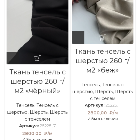
Ткань тенсель с
шерстью 260 г/
м2 «беж»
Ткань тенсель с
шерстью 260 г/
Тенсель
,
Тенсель с
м2 «чёрный»
шерстью
,
Шерсть
,
Шерсть
с тенселем
Тенсель
,
Тенсель с
Артикул:
25225, 1
шерстью
,
Шерсть
,
Шерсть
2800,00
₽/м
с тенселем
✓ 8м в наличии
Артикул:
25225, 7
2800,00
₽/м
✓ 9м в наличии