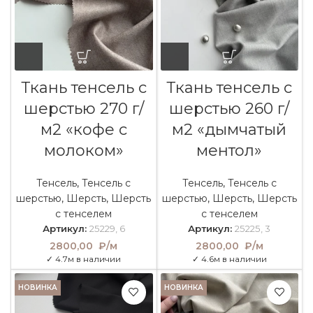
Ткань тенсель с
Ткань тенсель с
шерстью 270 г/
шерстью 260 г/
м2 «кофе с
м2 «дымчатый
молоком»
ментол»
Тенсель
,
Тенсель с
Тенсель
,
Тенсель с
шерстью
,
Шерсть
,
Шерсть
шерстью
,
Шерсть
,
Шерсть
с тенселем
с тенселем
Артикул:
25229, 6
Артикул:
25225, 3
2800,00
₽/м
2800,00
₽/м
✓ 4.7м в наличии
✓ 4.6м в наличии
НОВИНКА
НОВИНКА