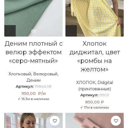
Деним плотный с
Хлопок
велюр эффектом
диджитал, цвет
«серо-мятный»
«ромбы на
желтом»
Хлопковый
,
Велюровый
,
Деним
ХЛОПОК
,
Didgital
Артикул:
19844,18
(принтованные)
950,00
₽/м
Артикул:
9903
✓ 16.3м в наличии
850,00
₽
✓ 17м в наличии