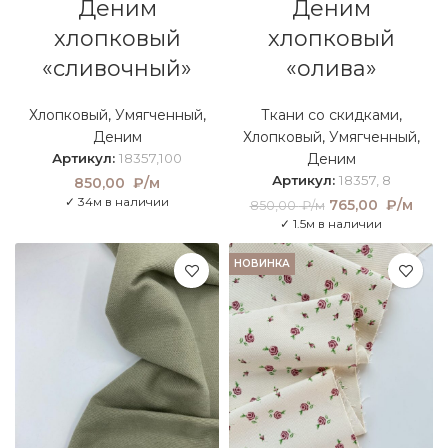
Деним
Деним
хлопковый
хлопковый
«сливочный»
«олива»
Хлопковый
,
Умягченный
,
Ткани со скидками
,
Деним
Хлопковый
,
Умягченный
,
Артикул:
18357,100
Деним
Артикул:
18357, 8
850,00
₽/м
✓ 34м в наличии
Первоначальна
765,00
₽/м
Теку
850,00
₽/м
цена составляла
цен
✓ 1.5м в наличии
850,00 ₽/м.
765
₽/
НОВИНКА