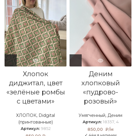
Хлопок
Деним
диджитал, цвет
хлопковый
«зелёные ромбы
«пудрово-
с цветами»
розовый»
ХЛОПОК
,
Didgital
Умягченный
,
Деним
(принтованные)
Артикул:
18357, 4
Артикул:
9852
850,00
₽/м
✓ 44м в наличии