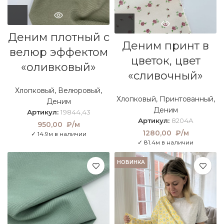
Деним плотный с
Деним принт в
велюр эффектом
цветок, цвет
«оливковый»
«сливочный»
Хлопковый
,
Велюровый
,
Хлопковый
,
Принтованный
,
Деним
Деним
Артикул:
19844,43
Артикул:
8204A
950,00
₽/м
1280,00
₽/м
✓ 14.9м в наличии
✓ 81.4м в наличии
НОВИНКА