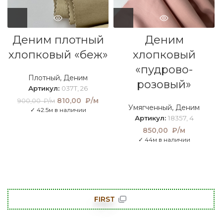
Деним плотный
Деним
хлопковый «беж»
хлопковый
«пудрово-
Плотный
,
Деним
розовый»
Артикул:
037T, 26
Первоначальная
810,00
₽/м
Текущая
900,00
₽/м
Умягченный
,
Деним
цена составляла
цена:
✓ 42.5м в наличии
900,00 ₽/м.
810,00
Артикул:
18357, 4
₽/м.
850,00
₽/м
✓ 44м в наличии
FIRST