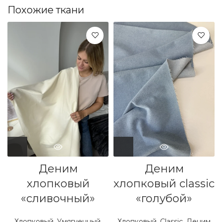
Похожие ткани
Деним
Деним
хлопковый
хлопковый classic
«сливочный»
«голубой»
Хлопковый
,
Умягченный
,
Хлопковый
,
Classic
,
Деним