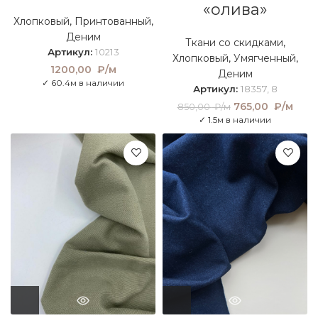
«олива»
Хлопковый
,
Принтованный
,
Деним
Ткани со скидками
,
Артикул:
10213
Хлопковый
,
Умягченный
,
1200,00
₽/м
Деним
✓ 60.4м в наличии
Артикул:
18357, 8
Первоначальна
765,00
₽/м
Теку
850,00
₽/м
цена составляла
цен
✓ 1.5м в наличии
850,00 ₽/м.
765
₽/