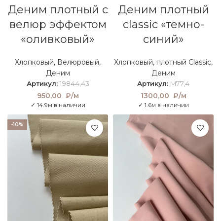
Деним плотный с
Деним плотный
велюр эффектом
classic «темно-
«оливковый»
синий»
Хлопковый
,
Велюровый
,
Хлопковый
,
плотный Classic
,
Деним
Деним
Артикул:
19844,43
Артикул:
M77,4
950,00
₽/м
1300,00
₽/м
✓ 14.9м в наличии
✓ 1.6м в наличии
-10%