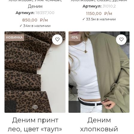
Деним
Артикул:
J1010,2
Артикул:
18357,100
1150,00
₽/м
✓ 33.5м в наличии
850,00
₽/м
✓ 34м в наличии
НОВИНКА
-10%
Деним принт
Деним
лео, цвет «тауп»
хлопковый