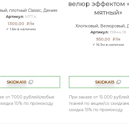
велюр эффектом 
вый
,
плотный Classic
,
Деним
мятный»
Артикул:
M77,4
1300,00
₽/м
Хлопковый
,
Велюровый
,
✓ 1.6м в наличии
Артикул:
19844,18
950,00
₽/м
✓ 16.3м в наличии
SKIDKA10
SKIDKA15
зе от 7000 рублей(любые
При заказе от 15 000 рублей
 скидка 10% по промокоду
тканей по акции/со скидками
скидка 15% по промокоду