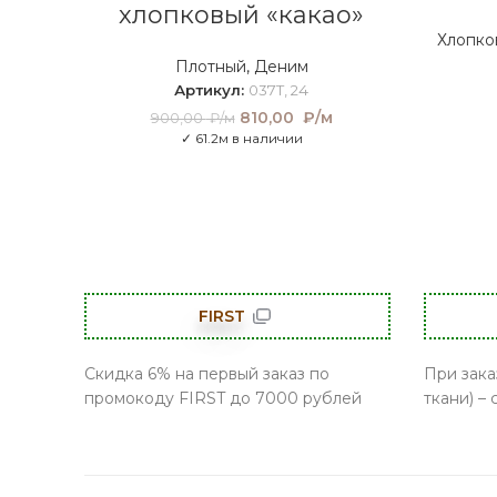
хлопковый «какао»
Хлопко
Плотный
,
Деним
Артикул:
037T, 24
810,00
Первоначальная
₽/м
Текущая
900,00
₽/м
цена составляла
цена:
✓ 61.2м в наличии
900,00 ₽/м.
810,00
₽/м.
FIRST
Скидка 6% на первый заказ по
При зака
промокоду FIRST до 7000 рублей
ткани) –