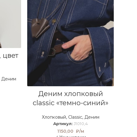
 цвет
,
Деним
В КОРЗИНУ
Деним хлопковый
classic «темно-синий»
Хлопковый
,
Classic
,
Деним
Артикул:
J1010,4
1150,00
₽/м
✓ 16м в наличии