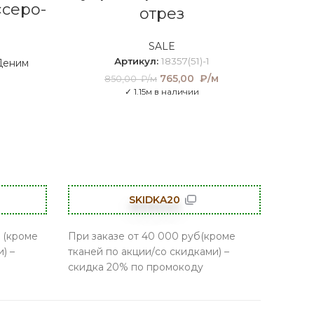
«серо-
отрез
SALE
Артикул:
18357(51)-1
Деним
765,00
Первоначальная
₽/м
Текущая
850,00
₽/м
цена составляла
цена:
✓ 1.15м в наличии
850,00 ₽/м.
765,00 ₽/
м.
SKIDKA20
 (кроме
При заказе от 40 000 руб(кроме
) –
тканей по акции/со скидками) –
скидка 20% по промокоду