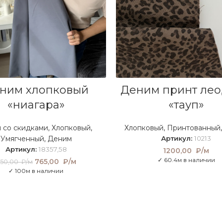
В КОРЗИНУ
В КОРЗИНУ
ним хлопковый
Деним принт лео,
«ниагара»
«тауп»
 со скидками
,
Хлопковый
,
Хлопковый
,
Принтованный
Умягченный
,
Деним
Артикул:
10213
Артикул:
18357,58
1200,00
₽/м
✓ 60.4м в наличии
765,00
Первоначальная
₽/м
Текущая
50,00
₽/м
цена составляла
цена:
✓ 100м в наличии
850,00 ₽/м.
765,00 ₽/
м.