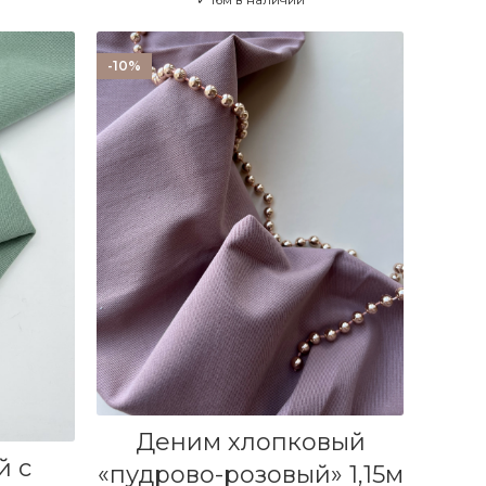
-10%
В КОРЗИНУ
Деним хлопковый
й с
«пудрово-розовый» 1,15м