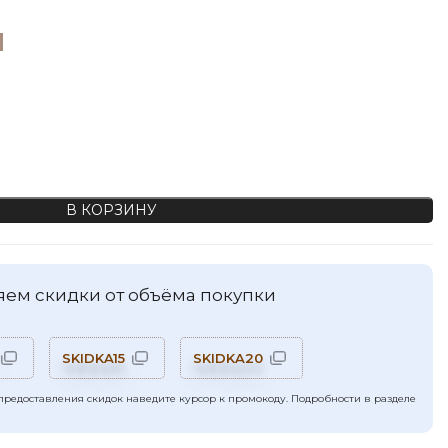
м
инт в цветок, цвет "сливочный"
В КОРЗИНУ
ем скидки от объёма покупки
SKIDKA15
SKIDKA20
предоставления скидок наведите курсор к промокоду. Подробности в разделе