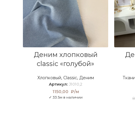
В КОРЗИНУ
Деним хлопковый
Де
classic «голубой»
Хлопковый
,
Classic
,
Деним
Ткани
Артикул:
J1010,2
1150,00
₽/м
✓ 33.5м в наличии
8