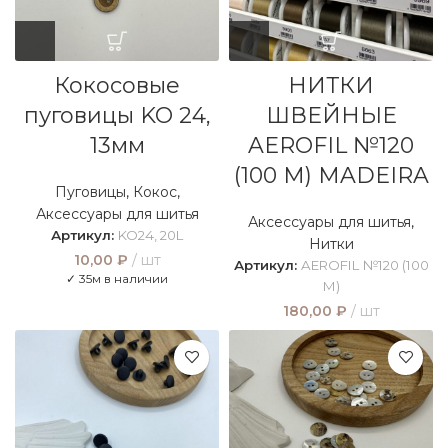
Кокосовые
НИТКИ
пуговицы KO 24,
ШВЕЙНЫЕ
13мм
AEROFIL №120
(100 М) MADEIRA
Пуговицы
,
Кокос
,
Аксессуары для шитья
Аксессуары для шитья
,
Артикул:
KO24, 20L
Нитки
10,00
₽
шт
Артикул:
AEROFIL №120 (100
✓ 35м в наличии
М)
180,00
₽
шт