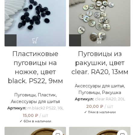
Пластиковые
Пуговицы из
пуговицы на
ракушки, цвет
ножке, цвет
clear. RA20, 13мм
black. PS22, 9мм
Аксессуары для шитья
,
Пуговицы
,
Ракушка
Пуговицы
,
Пластик
,
Артикул:
clear RA20, 20L
Аксессуары для шитья
20,00
₽
шт
Артикул:
m.black2 PS22, 16L
✓ 114м в наличии
15,00
₽
шт
✓ 60м в наличии