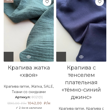
Крапива жатка
Крапива с
«хвоя»
тенселем
плательная
Крапива ramie
,
Жатка
,
SALE
,
«тёмно-синий
Ткани со скидками
джинс»
Артикул:
8021(9)
Первоначальная
1042,00
₽/м
Текущая
1390,00
₽/м
цена составляла
цена:
✓ 2.4м в наличии
Крапива ramie
,
Крапива с