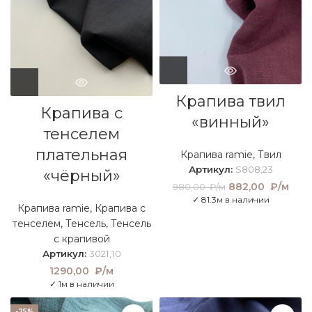
Крапива твил
Крапива с
«винный»
тенселем
плательная
Крапива ramie
,
Твил
Артикул:
S808,23
«чёрный»
Первоначальная
882,00
₽/м
Тек
980,00
₽/м
цена составляла
це
✓ 81.3м в наличии
Крапива ramie
,
Крапива с
980,00 ₽/м.
882
тенселем
,
Тенсель
,
Тенсель
₽/
с крапивой
Артикул:
3021,10
1290,00
₽/м
✓ 1м в наличии
-25%