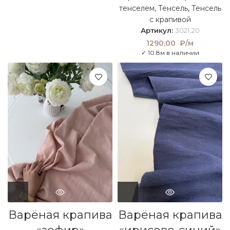
1390,00 ₽/м.
1042,00
тенселем
,
Тенсель
,
Тенсель
₽/м.
с крапивой
Артикул:
3021,20
1290,00
₽/м
✓ 10.8м в наличии
Варёная крапива
Варёная крапива