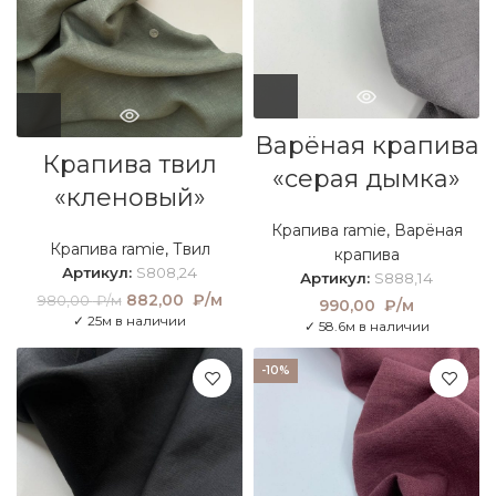
Варёная крапива
Крапива твил
«серая дымка»
«кленовый»
Крапива ramie
,
Варёная
Крапива ramie
,
Твил
крапива
Артикул:
S808,24
Артикул:
S888,14
Первоначальная
882,00
₽/м
Текущая
980,00
₽/м
990,00
₽/м
цена составляла
цена:
✓ 25м в наличии
✓ 58.6м в наличии
980,00 ₽/м.
882,00
₽/м.
-10%