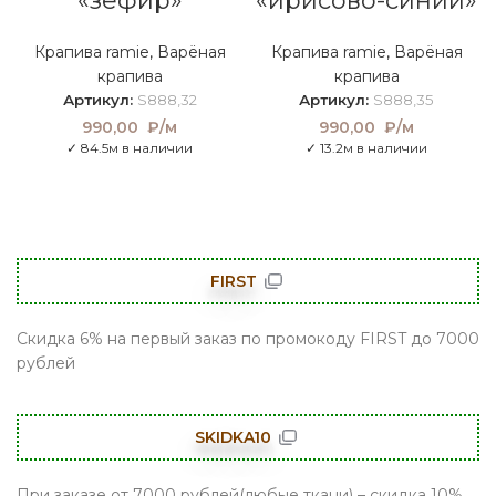
«зефир»
«ирисово-синий»
Крапива ramie
,
Варёная
Крапива ramie
,
Варёная
крапива
крапива
Артикул:
S888,32
Артикул:
S888,35
990,00
₽/м
990,00
₽/м
✓ 84.5м в наличии
✓ 13.2м в наличии
FIRST
Скидка 6% на первый заказ по промокоду FIRST до 7000
рублей
SKIDKA10
При заказе от 7000 рублей(любые ткани) – скидка 10%