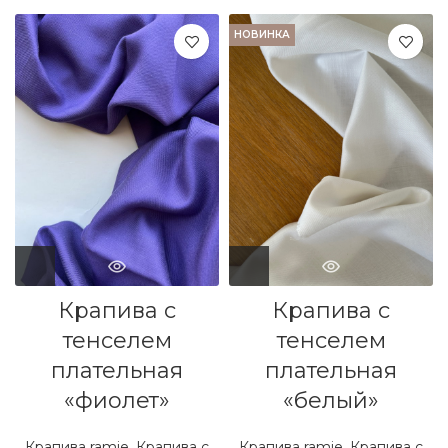
1390,00 ₽/м.
104
₽
НОВИНКА
Крапива с
Крапива с
тенселем
тенселем
плательная
плательная
«фиолет»
«белый»
Крапива ramie
,
Крапива с
Крапива ramie
,
Крапива с