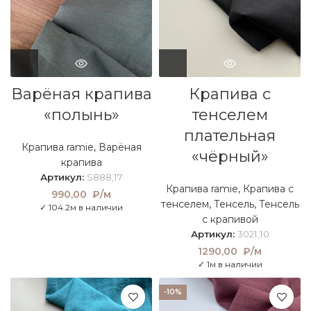
Варёная крапива
Крапива с
«полынь»
тенселем
плательная
Крапива ramie
,
Варёная
«чёрный»
крапива
Артикул:
S888,17
Крапива ramie
,
Крапива с
990,00
₽/м
тенселем
,
Тенсель
,
Тенсель
✓ 104.2м в наличии
с крапивой
Артикул:
3021,10
1290,00
₽/м
✓ 1м в наличии
-10%