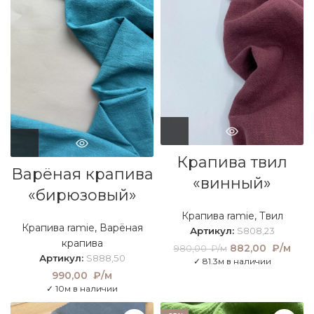
Крапива твил
Варёная крапива
«винный»
«бирюзовый»
Крапива ramie
,
Твил
Крапива ramie
,
Варёная
Артикул:
S808,23
крапива
Первоначальная
882,00
₽/м
Тек
980,00
₽/м
Артикул:
S888,50
цена составляла
це
✓ 81.3м в наличии
980,00 ₽/м.
882
990,00
₽/м
₽/
✓ 10м в наличии