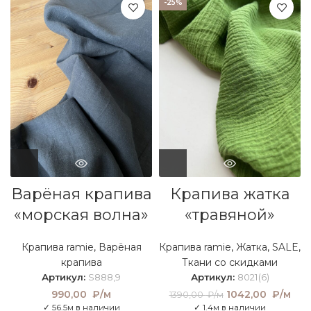
-25%
Варёная крапива
Крапива жатка
«морская волна»
«травяной»
Крапива ramie
,
Варёная
Крапива ramie
,
Жатка
,
SALE
,
крапива
Ткани со скидками
Артикул:
S888,9
Артикул:
8021(6)
990,00
₽/м
Первоначальная
1042,00
₽/м
Тек
1390,00
₽/м
цена составляла
це
✓ 56.5м в наличии
✓ 1.4м в наличии