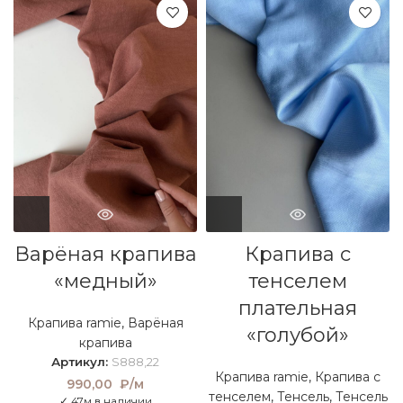
Варёная крапива
Крапива с
«медный»
тенселем
плательная
Крапива ramie
,
Варёная
«голубой»
крапива
Артикул:
S888,22
Крапива ramie
,
Крапива с
990,00
₽/м
тенселем
,
Тенсель
,
Тенсель
✓ 47м в наличии