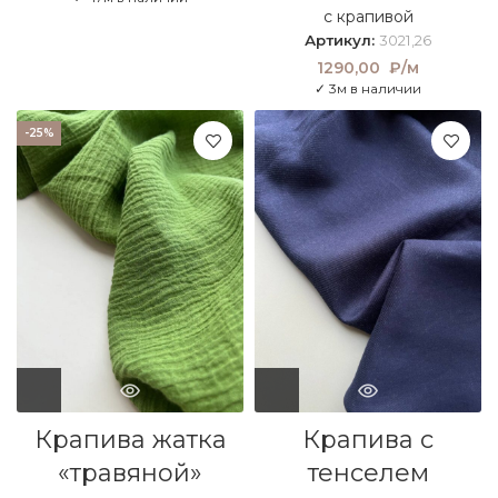
с крапивой
Артикул:
3021,26
1290,00
₽/м
✓ 3м в наличии
-25%
Крапива жатка
Крапива с
«травяной»
тенселем