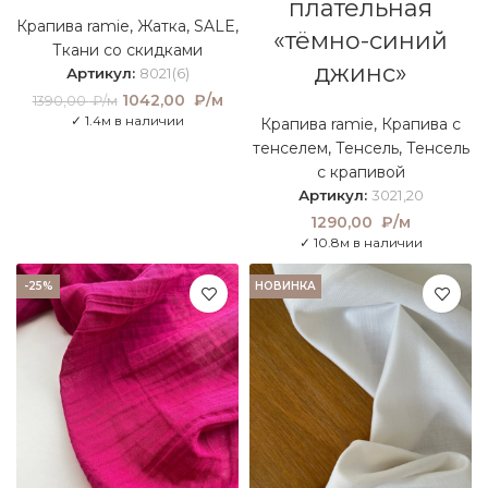
плательная
Крапива ramie
,
Жатка
,
SALE
,
«тёмно-синий
Ткани со скидками
джинс»
Артикул:
8021(6)
Первоначальная
1042,00
₽/м
Текущая
1390,00
₽/м
цена составляла
цена:
✓ 1.4м в наличии
Крапива ramie
,
Крапива с
1390,00 ₽/м.
1042,00
тенселем
,
Тенсель
,
Тенсель
₽/м.
с крапивой
Артикул:
3021,20
1290,00
₽/м
✓ 10.8м в наличии
-25%
НОВИНКА