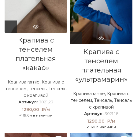
Крапива с
тенселем
Крапива с
плательная
тенселем
«какао»
плательная
«ультрамарин»
Крапива ramie
,
Крапива с
тенселем
,
Тенсель
,
Тенсель
Крапива ramie
,
Крапива с
с крапивой
тенселем
,
Тенсель
,
Тенсель
Артикул:
3021,23
с крапивой
1290,00
₽/м
Артикул:
3021,18
✓ 19.6м в наличии
1290,00
₽/м
✓ 6м в наличии