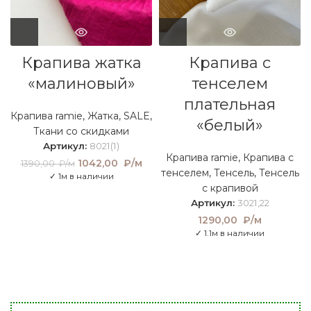
Крапива жатка
Крапива с
«малиновый»
тенселем
плательная
Крапива ramie
,
Жатка
,
SALE
,
«белый»
Ткани со скидками
Артикул:
8021(1)
Крапива ramie
,
Крапива с
Первоначальная
1042,00
₽/м
Текущая
1390,00
₽/м
тенселем
,
Тенсель
,
Тенсель
цена составляла
цена:
✓ 1м в наличии
1390,00 ₽/м.
1042,00
с крапивой
₽/м.
Артикул:
3021,22
1290,00
₽/м
✓ 1.1м в наличии