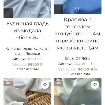
Крапива с
Кулирная гладь
тенселем
из модала
«голубой» — 1,4м
«белый»
отрез/в корзине
указываете 1,4м
Кулирная гладь
,
Кулирная
гладь(Джерси)
SALE
,
ОТРЕЗЫ
Артикул:
RS85M, 7
Артикул:
3021,26-1-1-1-1-1
Первоначальная
981,00
₽
Текущая
1090,00
₽
цена составляла
цена:
✓ 9м в наличии
Первоначальна
1161,00
₽/м
Тек
1290,00
₽/м
1090,00 ₽.
981,00 ₽.
цена составлял
це
✓ 1.4м в наличии
1290,00 ₽/м.
116
₽/
-10%
-10%