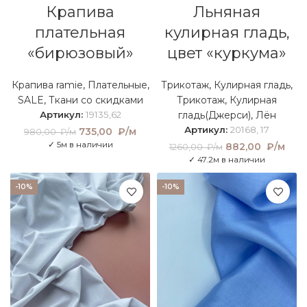
Крапива
Льняная
плательная
кулирная гладь,
«бирюзовый»
цвет «куркума»
Крапива ramie
,
Плательные
,
Трикотаж
,
Кулирная гладь
,
SALE
,
Ткани со скидками
Трикотаж
,
Кулирная
Артикул:
19135,62
гладь(Джерси)
,
Лён
Артикул:
20168, 17
Первоначальная
735,00
₽/м
Текущая
980,00
₽/м
цена составляла
цена:
✓ 5м в наличии
Первоначальна
882,00
₽/м
Тек
1260,00
₽/м
980,00 ₽/м.
735,00
цена составляла
це
✓ 47.2м в наличии
₽/м.
1260,00 ₽/м.
882
₽/
-10%
-10%