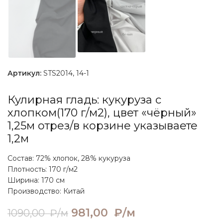
Артикул:
STS2014, 14-1
Кулирная гладь: кукуруза с
хлопком(170 г/м2), цвет «чёрный»
1,25м отрез/в корзине указываете
1,2м
Состав: 72% хлопок, 28% кукуруза
Плотность: 170 г/м2
Ширина: 170 см
Производство: Китай
Первоначальная цена
981,00
₽/м
Текущая цена:
1090,00
₽/м