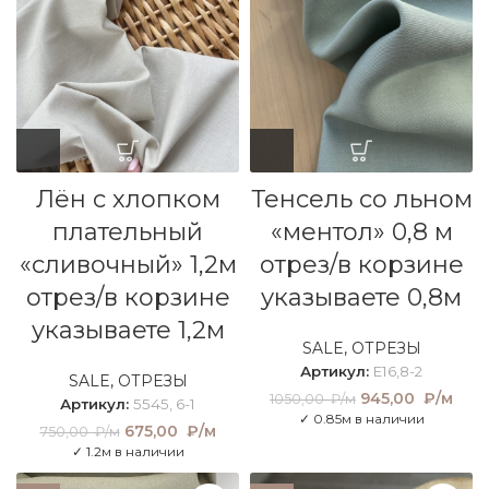
Лён с хлопком
Тенсель со льном
плательный
«ментол» 0,8 м
«сливочный» 1,2м
отрез/в корзине
отрез/в корзине
указываете 0,8м
указываете 1,2м
SALE
,
ОТРЕЗЫ
Артикул:
E16,8-2
SALE
,
ОТРЕЗЫ
Первоначальна
945,00
₽/м
Тек
1050,00
₽/м
Артикул:
5545, 6-1
цена составлял
це
✓ 0.85м в наличии
Первоначальная
675,00
₽/м
Текущая
750,00
₽/м
1050,00 ₽/м.
945
цена составляла
цена:
✓ 1.2м в наличии
₽/
750,00 ₽/м.
675,00