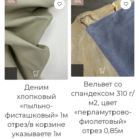
₽/м.
-10%
-10%
Вельвет со
Деним
спандексом 310 г/
хлопковый
м2, цвет
«пыльно-
«перламутрово-
фисташковый» 1м
фиолетовый»
отрез/в корзине
отрез 0,85м
указываете 1м