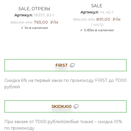
SALE
SALE
,
ОТРЕЗЫ
Артикул:
14, 42-1
Артикул:
18357, 83-1
Первоначальна
891,00
₽/м
Теку
990,00
₽/м
Первоначальная
765,00
₽/м
Текущая
850,00
₽/м
метр
цена составлял
цен
цена составляла
цена:
✓ 1м в наличии
990,00 ₽/м.
891
✓ 0.85м в наличии
850,00 ₽/м.
765,00
₽/
₽/м.
FIRST
Скидка 6% на первый заказ по промокоду FIRST до 7000
рублей
SKIDKA10
При заказе от 7000 рублей(любые ткани) – скидка 10%
по промокоду