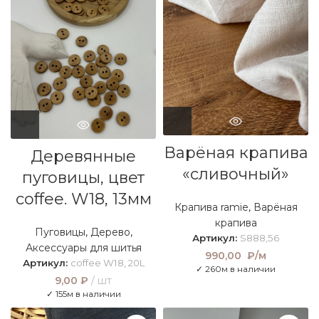
Варёная крапива
Деревянные
«сливочный»
пуговицы, цвет
coffee. W18, 13мм
Крапива ramie
,
Варёная
крапива
Пуговицы
,
Дерево
,
Артикул:
S888,56
Аксессуары для шитья
990,00
₽/м
Артикул:
coffee W18, 20L
✓ 260м в наличии
9,00
₽
шт
✓ 155м в наличии