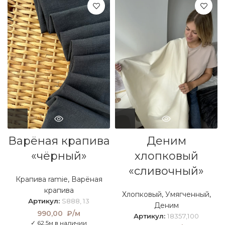
Варёная крапива
Деним
«чёрный»
хлопковый
«сливочный»
Крапива ramie
,
Варёная
крапива
Хлопковый
,
Умягченный
,
Артикул:
S888, 13
Деним
990,00
₽/м
Артикул:
18357,100
✓ 62.5м в наличии