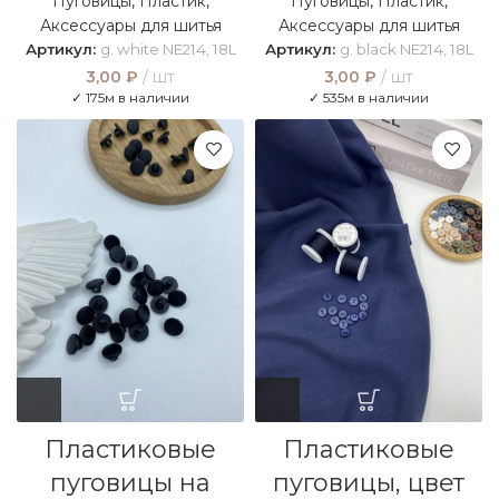
Пуговицы
,
Пластик
,
Пуговицы
,
Пластик
,
Аксессуары для шитья
Аксессуары для шитья
Артикул:
g. white NE214, 18L
Артикул:
g. black NE214, 18L
3,00
₽
шт
3,00
₽
шт
✓ 175м в наличии
✓ 535м в наличии
Пластиковые
Пластиковые
пуговицы на
пуговицы, цвет