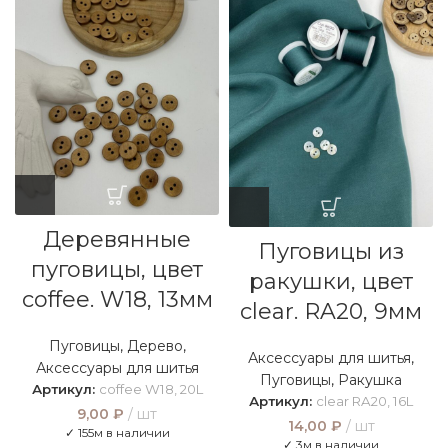
Деревянные
Пуговицы из
пуговицы, цвет
ракушки, цвет
coffee. W18, 13мм
clear. RA20, 9мм
Пуговицы
,
Дерево
,
Аксессуары для шитья
,
Аксессуары для шитья
Пуговицы
,
Ракушка
Артикул:
coffee W18, 20L
Артикул:
clear RA20, 16L
9,00
₽
шт
14,00
₽
шт
✓ 155м в наличии
✓ 3м в наличии