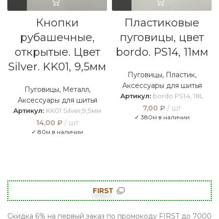
Кнопки
Пластиковые
рубашечные,
пуговицы, цвет
открытые. Цвет
bordo. PS14, 11мм
Silver. KK01, 9,5мм
Пуговицы
,
Пластик
,
Аксессуары для шитья
Пуговицы
,
Металл
,
Артикул:
bordo PS14, 18L
Аксессуары для шитья
7,00
₽
шт
Артикул:
KK01 Silver,9,5мм
✓ 380м в наличии
14,00
₽
шт
✓ 80м в наличии
FIRST
Скидка 6% на первый заказ по промокоду FIRST до 7000