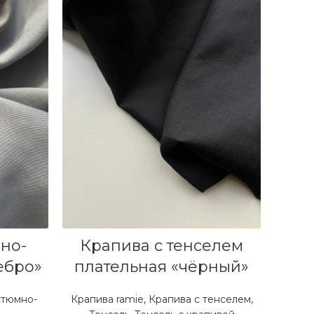
В КОРЗИНУ
но-
Крапива с тенселем
ебро»
плательная «чёрный»
стюмно-
Крапива ramie
,
Крапива с тенселем
,