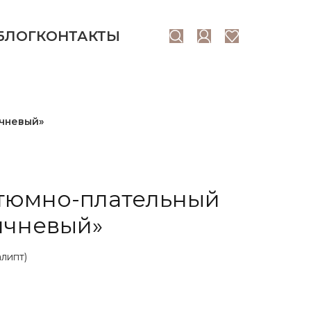
БЛОГ
КОНТАКТЫ
ичневый»
стюмно-плательный
ичневый»
алипт)