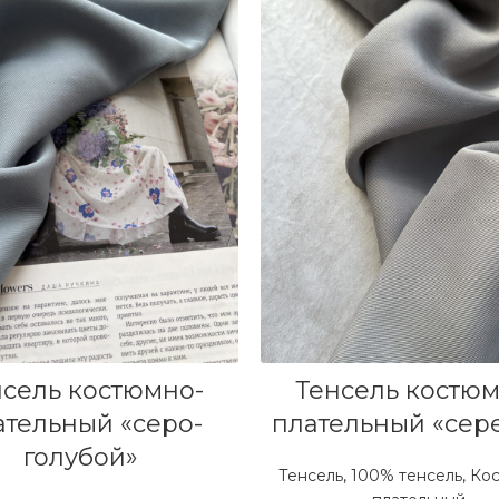
В КОРЗИНУ
В КОРЗИНУ
нсель костюмно-
Тенсель костюм
ательный «серо-
плательный «сер
голубой»
Тенсель
,
100% тенсель
,
Ко