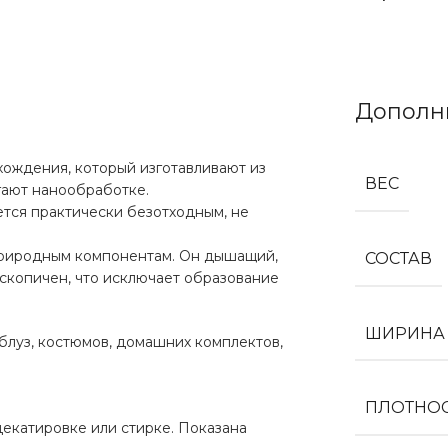
Дополн
хождения, который изготавливают из
ВЕС
гают нанообработке.
ется практически безотходным, не
природным компонентам. Он дышащий,
СОСТАВ
оскопичен, что исключает образование
ШИРИНА
блуз, костюмов, домашних комплектов,
ПЛОТНО
екатировке или стирке. Показана