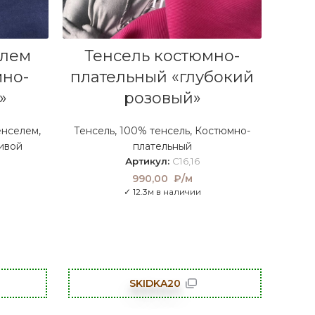
В КОРЗИНУ
елем
Тенсель костюмно-
мно-
плательный «глубокий
»
розовый»
енселем
,
Тенсель
,
100% тенсель
,
Костюмно-
ивой
плательный
Артикул:
C16,16
990,00
₽/м
✓ 12.3м в наличии
SKIDKA20