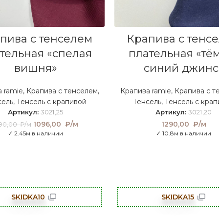
В КОРЗИНУ
В КОРЗИНУ
пива с тенселем
Крапива с тенс
тельная «спелая
плательная «тё
вишня»
синий джинс
 ramie
,
Крапива с тенселем
,
Крапива ramie
,
Крапива с т
сель
,
Тенсель с крапивой
Тенсель
,
Тенсель с крап
Артикул:
3021,25
Артикул:
3021,20
1096,00
Первоначальная
₽/м
Текущая
1290,00
₽/м
290,00
₽/м
цена составляла
цена:
✓ 2.45м в наличии
✓ 10.8м в наличии
1290,00 ₽/м.
1096,00
₽/м.
SKIDKA10
SKIDKA15