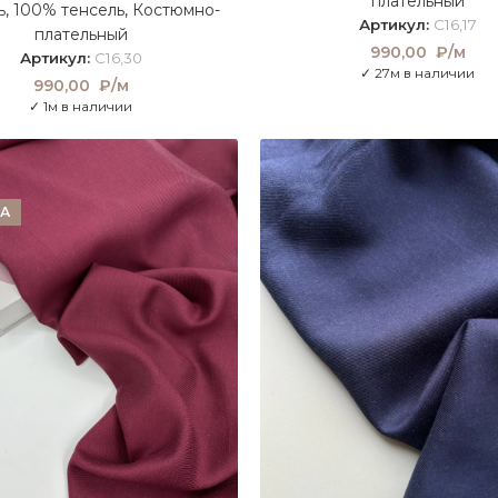
плательный
ь
,
100% тенсель
,
Костюмно-
Артикул:
C16,17
плательный
990,00
₽/м
Артикул:
C16,30
✓ 27м в наличии
990,00
₽/м
✓ 1м в наличии
А