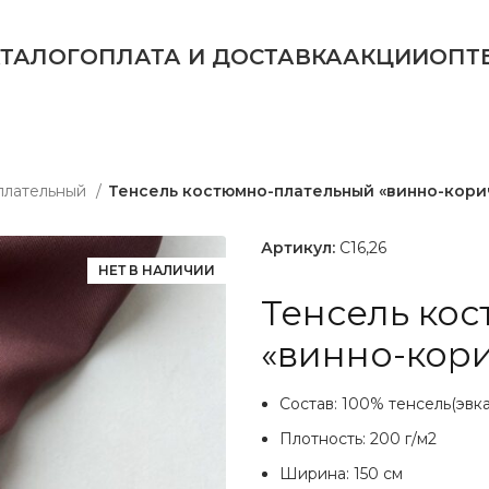
АТАЛОГ
ОПЛАТА И ДОСТАВКА
АКЦИИ
ОПТ
плательный
Тенсель костюмно-плательный «винно-кор
Артикул:
C16,26
НЕТ В НАЛИЧИИ
Тенсель ко
«винно-кор
Состав: 100% тенсель(эвк
Плотность: 200 г/м2
Ширина: 150 см