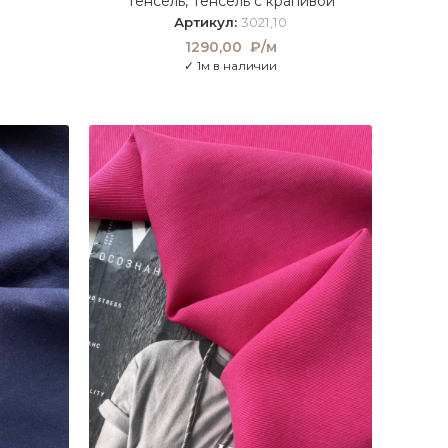
Тенсель
,
Тенсель с крапивой
Артикул:
3021,10
1290,00
₽/м
✓ 1м в наличии