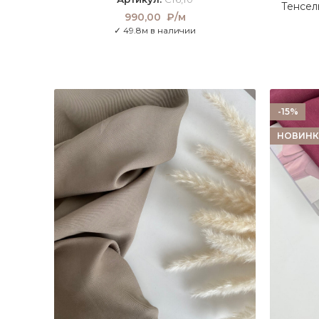
Тенсел
990,00
₽/м
✓ 49.8м в наличии
-15%
НОВИНК