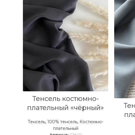
В КОРЗИНУ
Тенсель костюмно-
Те
плательный «чёрный»
пл
Тенсель
,
100% тенсель
,
Костюмно-
плательный
Артикул:
C16,10