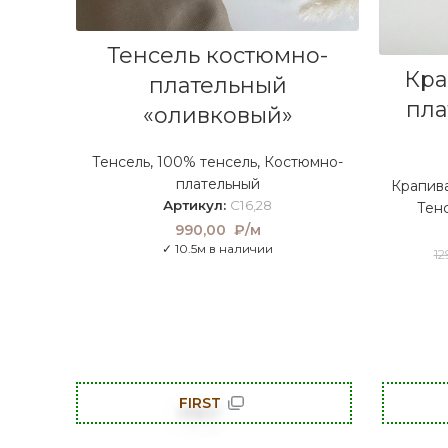
В КОРЗИНУ
Тенсель костюмно-
Кра
плательный
пла
«оливковый»
Тенсель
,
100% тенсель
,
Костюмно-
плательный
Крапива
Артикул:
C16,28
Тен
990,00
₽/м
✓ 10.5м в наличии
1
FIRST