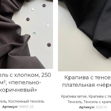
В КОРЗИНУ
ль с хлопком, 250
В КОРЗИНУ
Крапива с тенс
/м², «пепельно-
плательная «чёр
коричневый»
Крапива ramie
,
Крапива с т
сель
,
Костюмный тенсель
Тенсель
,
Тенсель с крап
Артикул:
18893, 25
Артикул:
3021,10