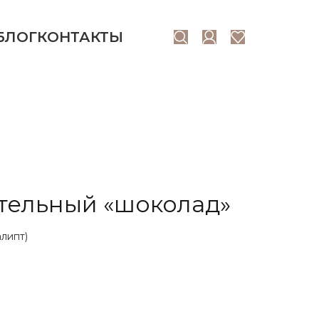
БЛОГ
КОНТАКТЫ
ательный «шоколад»
алипт)