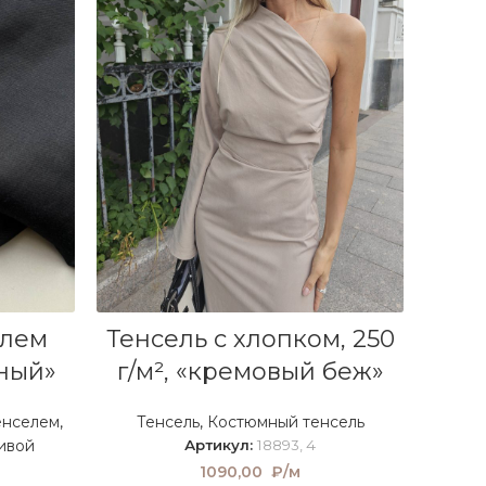
В КОРЗИНУ
елем
Тенсель с хлопком, 250
ный»
г/м², «кремовый беж»
енселем
,
Тенсель
,
Костюмный тенсель
ивой
Артикул:
18893, 4
1090,00
₽/м