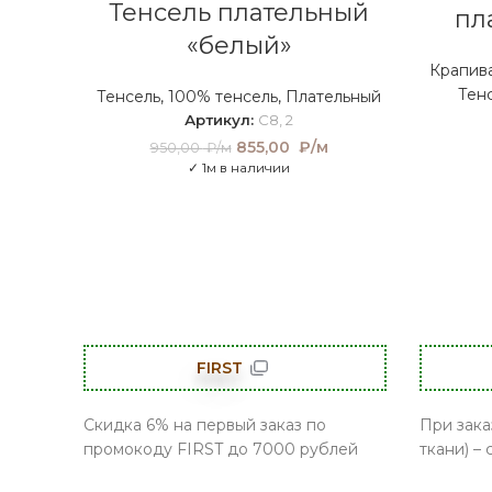
Тенсель плательный
пл
«белый»
Крапива
Тен
Тенсель
,
100% тенсель
,
Плательный
Артикул:
C8, 2
855,00
Первоначальная
₽/м
Текущая
950,00
₽/м
цена составляла
цена:
✓ 1м в наличии
950,00 ₽/м.
855,00 ₽/
м.
FIRST
Скидка 6% на первый заказ по
При зака
промокоду FIRST до 7000 рублей
ткани) –