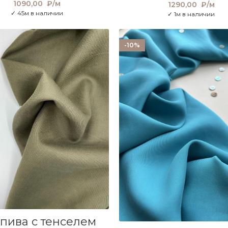
1090,00
₽/м
1290,00
₽/м
✓ 45м в наличии
✓ 1м в наличии
-10%
В КОРЗИНУ
пива с тенселем
В КОРЗИНУ