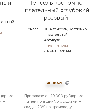
ьный
Тенсель костюмно-
плательный «глубокий
розовый»
тельный
Тенсель
,
100% тенсель
,
Костюмно-
ачальная
м
Текущая
плательный
ставляла
цена:
Артикул:
C16,16
0 ₽/м.
855,00 ₽/
990,00
₽/м
м.
✓ 12.3м в наличии
SKIDKA20
 (кроме
При заказе от 40 000 руб(кроме
) –
тканей по акции/со скидками) –
скидка 20% по промокоду