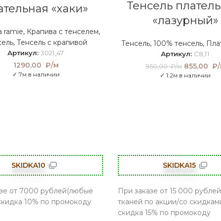
Тенсель плател
ательная «хаки»
«лазурный»
 ramie
,
Крапива с тенселем
,
сель
,
Тенсель с крапивой
Тенсель
,
100% тенсель
,
Пла
Артикул:
3021,47
Артикул:
C8,11
1290,00
₽/м
855,00
Первон
₽/
950,00
₽/м
цена со
✓ 7м в наличии
✓ 1.2м в наличии
950,0
SKIDKA10
SKIDKA15
зе от 7000 рублей(любые
При заказе от 15 000 рублей
 скидка 10% по промокоду
тканей по акции/со скидками
скидка 15% по промокоду