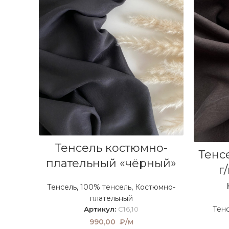
В КОРЗИНУ
Тенсель костюмно-
Тенсе
плательный «чёрный»
г
Тенсель
,
100% тенсель
,
Костюмно-
плательный
Тен
Артикул:
C16,10
990,00
₽/м