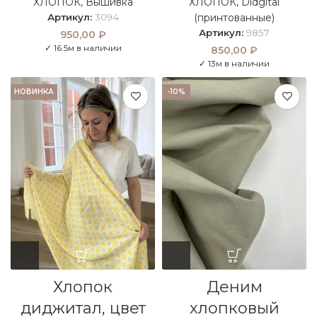
ХЛОПОК
,
Вышивка
ХЛОПОК
,
Didgital
Артикул:
3094
(принтованные)
Артикул:
9857
950,00
₽
✓ 16.5м в наличии
850,00
₽
✓ 13м в наличии
НОВИНКА
-10%
Хлопок
Деним
диджитал, цвет
хлопковый