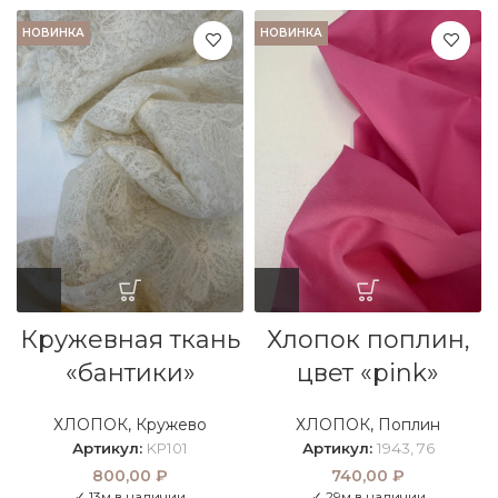
НОВИНКА
НОВИНКА
Хлопок поплин,
Кружевная ткань
цвет «pink»
«бантики»
ХЛОПОК
,
Поплин
ХЛОПОК
,
Кружево
Артикул:
1943, 76
Артикул:
KP101
740,00
₽
800,00
₽
✓ 29м в наличии
✓ 13м в наличии