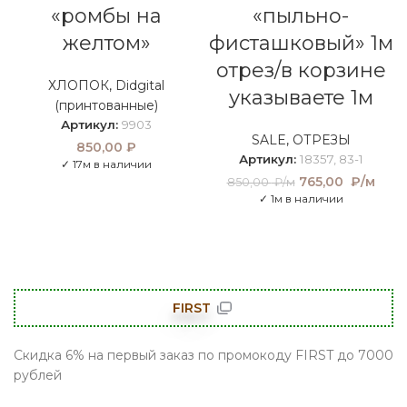
«ромбы на
«пыльно-
желтом»
фисташковый» 1м
отрез/в корзине
ХЛОПОК
,
Didgital
указываете 1м
(принтованные)
Артикул:
9903
SALE
,
ОТРЕЗЫ
850,00
₽
Артикул:
18357, 83-1
✓ 17м в наличии
Первоначальна
765,00
₽/м
Теку
850,00
₽/м
цена составляла
цен
✓ 1м в наличии
850,00 ₽/м.
765
₽/
FIRST
Скидка 6% на первый заказ по промокоду FIRST до 7000
рублей