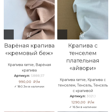
Варёная крапива
Крапива с
«кремовый беж»
тенселем
плательная
Крапива ramie
,
Варёная
«айвори»
крапива
Артикул:
S888,57
Крапива ramie
,
Крапива с
990,00
₽/м
тенселем
,
Тенсель
,
Тенсель
✓ 180.3м в наличии
с крапивой
Артикул:
3021,1
1290,00
₽/м
✓ 16.5м в наличии