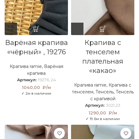
Варёная крапива
Крапива с
«чёрный» , 19276
тенселем
плательная
Крапива ramie
,
Варёная
«какао»
крапива
Артикул:
19276, 24
Крапива ramie
,
Крапива с
1040,00
₽/м
тенселем
,
Тенсель
,
Тенсель
✓ 2м в наличии
с крапивой
Артикул:
3021,23
1290,00
₽/м
✓ 19.6м в наличии