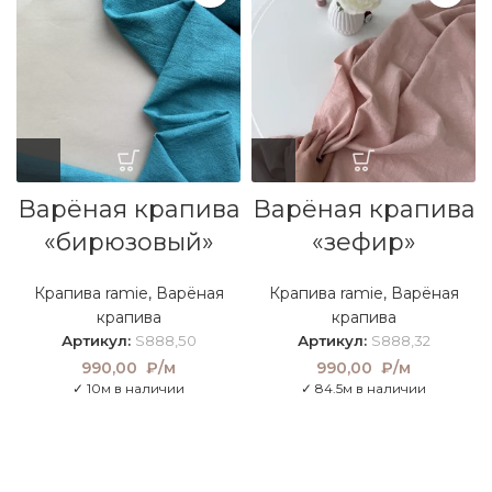
Варёная крапива
Варёная крапива
«бирюзовый»
«зефир»
Крапива ramie
,
Варёная
Крапива ramie
,
Варёная
крапива
крапива
Артикул:
S888,50
Артикул:
S888,32
990,00
₽/м
990,00
₽/м
✓ 10м в наличии
✓ 84.5м в наличии