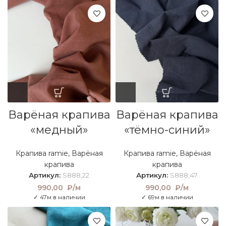
Варёная крапива
Варёная крапива
«медный»
«тёмно-синий»
Крапива ramie
,
Варёная
Крапива ramie
,
Варёная
крапива
крапива
Артикул:
S888,22
Артикул:
S888,47
990,00
₽/м
990,00
₽/м
✓ 47м в наличии
✓ 69м в наличии