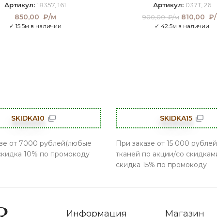
Артикул:
18357, 161
Артикул:
037T, 26
850,00
₽/м
810,00
Первон
₽/
900,00
₽/м
цена со
✓ 15.5м в наличии
✓ 42.5м в наличии
900,0
SKIDKA10
SKIDKA15
зе от 7000 рублей(любые
При заказе от 15 000 рублей
 скидка 10% по промокоду
тканей по акции/со скидками
скидка 15% по промокоду
Информация
Магазин