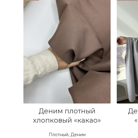
В КОРЗИНУ
Деним плотный
Де
хлопковый «какао»
Плотный
,
Деним