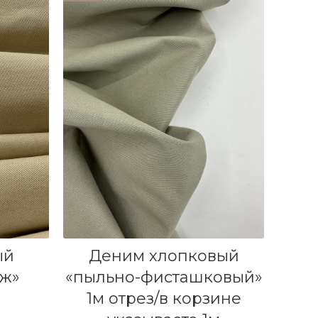
В КОРЗИНУ
ый
Деним хлопковый
еж»
«пыльно-фисташковый»
1м отрез/в корзине