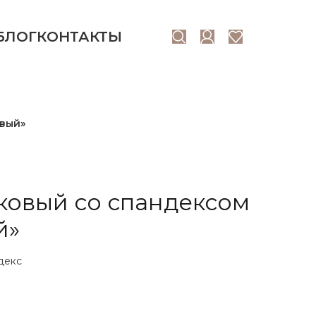
БЛОГ
КОНТАКТЫ
овый»
ковый со спандексом
й»
декс