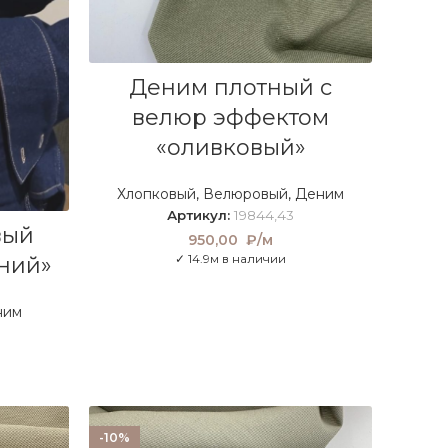
В КОРЗИНУ
Деним плотный с
велюр эффектом
«оливковый»
Хлопковый
,
Велюровый
,
Деним
Артикул:
19844,43
вый
950,00
₽/м
✓ 14.9м в наличии
иний»
ним
-10%