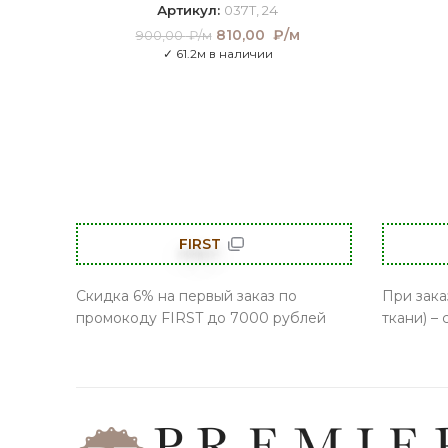
Артикул:
037T, 24
810,00
Первоначальная
₽/м
Текущая
900,00
₽/м
цена составляла
цена:
✓ 61.2м в наличии
900,00 ₽/м.
810,00
₽/м.
FIRST
Скидка 6% на первый заказ по
При зака
промокоду FIRST до 7000 рублей
ткани) –