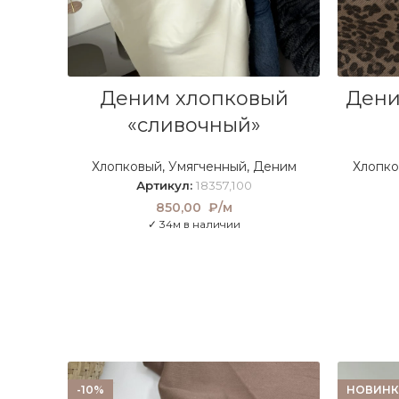
В КОРЗИНУ
Деним хлопковый
Дени
«сливочный»
Хлопковый
,
Умягченный
,
Деним
Хлопк
Артикул:
18357,100
850,00
₽/м
✓ 34м в наличии
-10%
НОВИНК