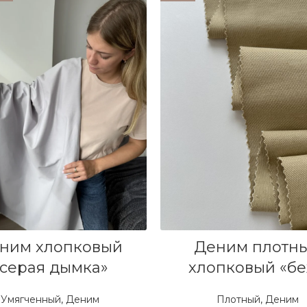
В КОРЗИНУ
В КОРЗИНУ
ним хлопковый
Деним плотн
«серая дымка»
хлопковый «б
Умягченный
,
Деним
Плотный
,
Деним