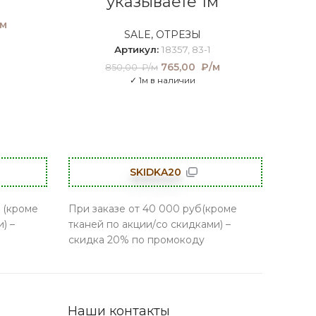
указываете 1м
ачальная
м
Текущая
SALE
,
ОТРЕЗЫ
ставляла
цена:
0 ₽/м.
810,00
Артикул:
18357, 83-1
₽/м.
765,00
Первоначальная
₽/м
Текущая
850,00
₽/м
цена составляла
цена:
✓ 1м в наличии
850,00 ₽/м.
765,00 ₽/
м.
SKIDKA20
 (кроме
При заказе от 40 000 руб(кроме
) –
тканей по акции/со скидками) –
скидка 20% по промокоду
Наши контакты