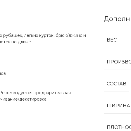
Дополн
 рубашек, легких курток, брюк/джинс и
ВЕС
янется по длине
ПРОИЗВ
мов
СОСТАВ
 Рекомендуется предварительная
чивание/декатировка.
ШИРИНА
ПЛОТНО