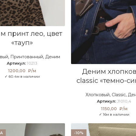
В КОРЗИНУ
м принт лео, цвет
«тауп»
овый
,
Принтованный
,
Деним
Артикул:
10213
В КОРЗИНУ
Деним хлопко
1200,00
₽/м
✓ 60.4м в наличии
classic «темно-с
Хлопковый
,
Classic
,
Де
Артикул:
J1010,4
1150,00
₽/м
✓ 16м в наличии
А
-10%