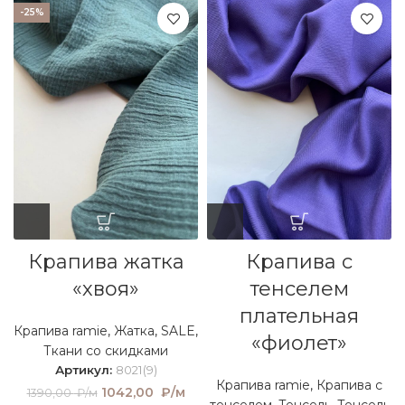
-25%
Крапива жатка
Крапива с
«хвоя»
тенселем
плательная
Крапива ramie
,
Жатка
,
SALE
,
«фиолет»
Ткани со скидками
Артикул:
8021(9)
Крапива ramie
,
Крапива с
Первоначальная
1042,00
₽/м
Текущая
1390,00
₽/м