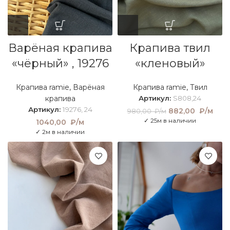
Варёная крапива
Крапива твил
«чёрный» , 19276
«кленовый»
Крапива ramie
,
Варёная
Крапива ramie
,
Твил
крапива
Артикул:
S808,24
Артикул:
19276, 24
Первоначальная
882,00
₽/м
Тек
980,00
₽/м
цена составляла
це
✓ 25м в наличии
1040,00
₽/м
980,00 ₽/м.
882
✓ 2м в наличии
₽/