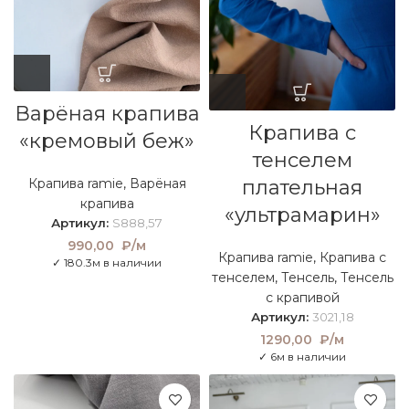
Варёная крапива
Крапива с
«кремовый беж»
тенселем
плательная
Крапива ramie
,
Варёная
крапива
«ультрамарин»
Артикул:
S888,57
990,00
₽/м
Крапива ramie
,
Крапива с
✓ 180.3м в наличии
тенселем
,
Тенсель
,
Тенсель
с крапивой
Артикул:
3021,18
1290,00
₽/м
✓ 6м в наличии