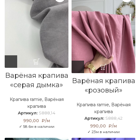
Варёная крапива
Варёная крапива
«серая дымка»
«розовый»
Крапива ramie
,
Варёная
Крапива ramie
,
Варёная
крапива
крапива
Артикул:
S888,14
Артикул:
S888,42
990,00
₽/м
990,00
₽/м
✓ 58.6м в наличии
✓ 23м в наличии