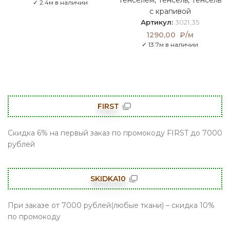
тенселем
,
Тенсель
,
Тенсель
цена составляла
цена:
✓ 2.4м в наличии
1390,00 ₽/м.
1042,00
с крапивой
₽/м.
Артикул:
3021,35
1290,00
₽/м
✓ 13.7м в наличии
FIRST
Скидка 6% на первый заказ по промокоду FIRST до 7000
рублей
SKIDKA10
При заказе от 7000 рублей(любые ткани) – скидка 10%
по промокоду