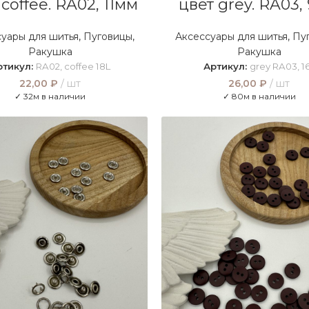
 coffee. RA02, 11мм
цвет grey. RA03,
уары для шитья
,
Пуговицы
,
Аксессуары для шитья
,
Пу
Ракушка
Ракушка
ртикул:
RA02, coffee 18L
Артикул:
grey RA03, 1
22,00
₽
шт
26,00
₽
шт
✓ 32м в наличии
✓ 80м в наличии