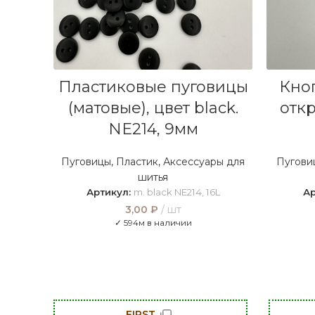
В КОРЗИНУ
Пластиковые пуговицы
Кно
(матовые), цвет black.
откр
NE214, 9мм
Пуговицы
,
Пластик
,
Аксессуары для
Пугови
шитья
Артикул:
m. black NE214, 16L
Ар
3,00
₽
шт
✓ 594м в наличии
FIRST