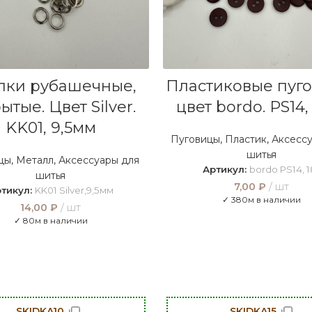
В КОРЗИНУ
В КОРЗИНУ
пки рубашечные,
Пластиковые пуго
ытые. Цвет Silver.
цвет bordo. PS14,
KK01, 9,5мм
Пуговицы
,
Пластик
,
Аксессу
шитья
цы
,
Металл
,
Аксессуары для
Артикул:
bordo PS14, 1
шитья
7,00
₽
шт
тикул:
KK01 Silver,9,5мм
✓ 380м в наличии
14,00
₽
шт
✓ 80м в наличии
SKIDKA10
SKIDKA15