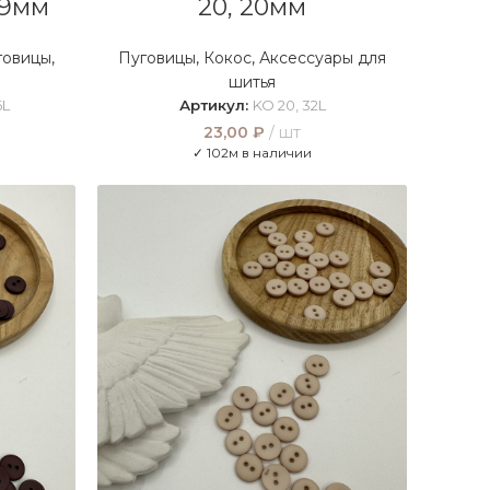
 9мм
20, 20мм
говицы
,
Пуговицы
,
Кокос
,
Аксессуары для
шитья
6L
Артикул:
KO 20, 32L
23,00
₽
шт
✓ 102м в наличии