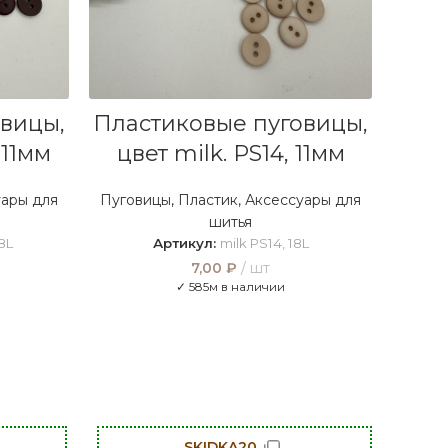
В КОРЗИНУ
вицы,
Пластиковые пуговицы,
 11мм
цвет milk. PS14, 11мм
ары для
Пуговицы
,
Пластик
,
Аксессуары для
шитья
8L
Артикул:
milk PS14, 18L
7,00
₽
шт
✓ 585м в наличии
SKIDKA20