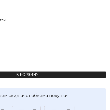
тай
ые пуговицы, цвет brown. PS14, 11мм
В КОРЗИНУ
ем скидки от объёма покупки