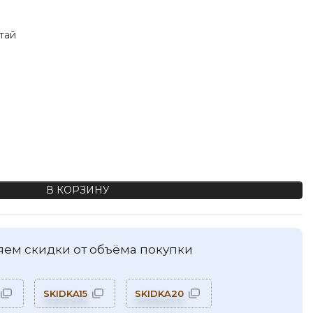
тай
ые пуговицы, цвет milk. PS14, 11мм
В КОРЗИНУ
ем скидки от объёма покупки
SKIDKA15
SKIDKA20