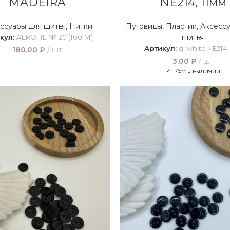
MADEIRA
NE214, 11мм
ссуары для шитья
,
Нитки
Пуговицы
,
Пластик
,
Аксессу
кул:
AEROFIL №120 (100 М)
шитья
Артикул:
g. white NE214,
180,00
₽
шт
3,00
₽
шт
✓ 175м в наличии