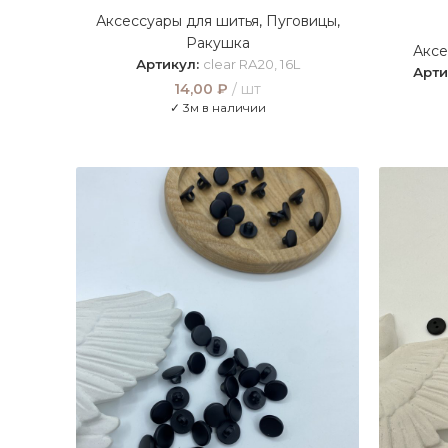
Аксессуары для шитья
,
Пуговицы
,
Ракушка
Аксе
Артикул:
clear RA20, 16L
Арти
14,00
₽
шт
✓ 3м в наличии