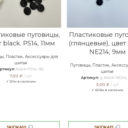
В КОРЗИНУ
В КОРЗИНУ
тиковые пуговицы,
Пластиковые пуг
 black. PS14, 11мм
(глянцевые), цвет 
NE214, 9мм
цы
,
Пластик
,
Аксессуары для
шитья
Пуговицы
,
Пластик
,
Аксессу
ртикул:
black PS14, 18L
шитья
7,00
₽
шт
Артикул:
g. black NE214,
✓ 50м в наличии
3,00
₽
шт
✓ 606м в наличии
SKIDKA10
SKIDKA15