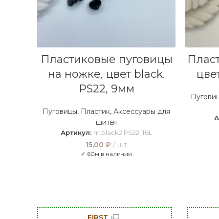
В КОРЗИНУ
Пластиковые пуговицы
Плас
на ножке, цвет black.
цвет
PS22, 9мм
Пугови
Пуговицы
,
Пластик
,
Аксессуары для
А
шитья
Артикул:
m.black2 PS22, 16L
15,00
₽
шт
✓ 60м в наличии
FIRST