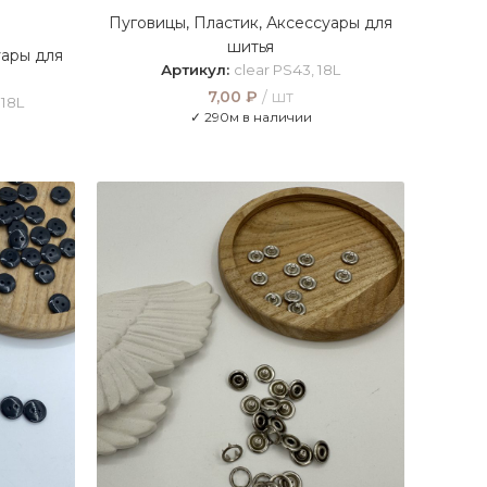
Пуговицы
,
Пластик
,
Аксессуары для
шитья
ары для
Артикул:
clear PS43, 18L
7,00
₽
шт
 18L
✓ 290м в наличии