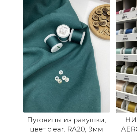
В КОРЗИНУ
В
Пуговицы из ракушки,
НИ
цвет clear. RA20, 9мм
AERO