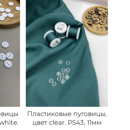
В КОРЗИНУ
овицы
Пластиковые пуговицы,
white.
цвет clear. PS43, 11мм