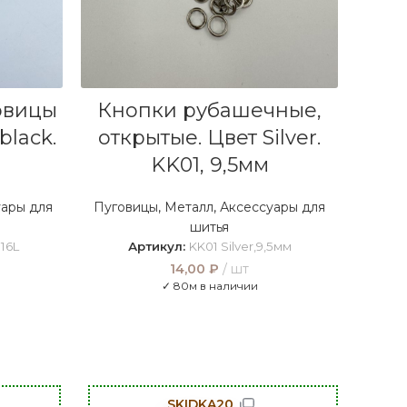
В КОРЗИНУ
овицы
Кнопки рубашечные,
black.
открытые. Цвет Silver.
KK01, 9,5мм
ары для
Пуговицы
,
Металл
,
Аксессуары для
шитья
 16L
Артикул:
KK01 Silver,9,5мм
14,00
₽
шт
✓ 80м в наличии
SKIDKA20