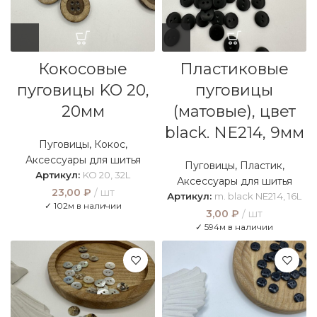
Кокосовые
Пластиковые
пуговицы KO 20,
пуговицы
20мм
(матовые), цвет
black. NE214, 9мм
Пуговицы
,
Кокос
,
Аксессуары для шитья
Пуговицы
,
Пластик
,
Артикул:
KO 20, 32L
Аксессуары для шитья
23,00
₽
шт
Артикул:
m. black NE214, 16L
✓ 102м в наличии
3,00
₽
шт
✓ 594м в наличии