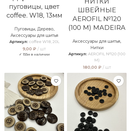
НИТКИ
пуговицы, цвет
ШВЕЙНЫЕ
coffee. W18, 13мм
AEROFIL №120
(100 М) MADEIRA
Пуговицы
,
Дерево
,
Аксессуары для шитья
Аксессуары для шитья
,
Артикул:
coffee W18, 20L
Нитки
9,00
₽
шт
Артикул:
AEROFIL №120 (100
✓ 155м в наличии
М)
180,00
₽
шт