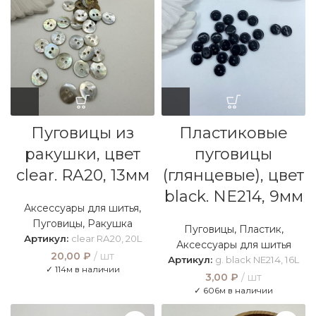
Пуговицы из
Пластиковые
ракушки, цвет
пуговицы
clear. RA20, 13мм
(глянцевые), цвет
black. NE214, 9мм
Аксессуары для шитья
,
Пуговицы
,
Ракушка
Пуговицы
,
Пластик
,
Артикул:
clear RA20, 20L
Аксессуары для шитья
20,00
₽
шт
Артикул:
g. black NE214, 16L
✓ 114м в наличии
3,00
₽
шт
✓ 606м в наличии