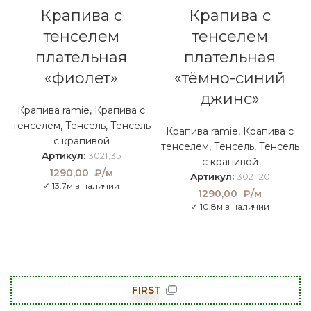
Крапива с
Крапива с
тенселем
тенселем
плательная
плательная
«фиолет»
«тёмно-синий
джинс»
Крапива ramie
,
Крапива с
тенселем
,
Тенсель
,
Тенсель
Крапива ramie
,
Крапива с
с крапивой
тенселем
,
Тенсель
,
Тенсель
Артикул:
3021,35
с крапивой
1290,00
₽/м
Артикул:
3021,20
✓ 13.7м в наличии
1290,00
₽/м
✓ 10.8м в наличии
FIRST