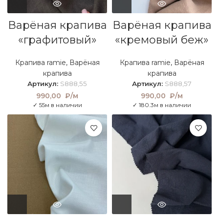
Варёная крапива
Варёная крапива
«графитовый»
«кремовый беж»
Крапива ramie
,
Варёная
Крапива ramie
,
Варёная
крапива
крапива
Артикул:
S888,55
Артикул:
S888,57
990,00
₽/м
990,00
₽/м
✓ 55м в наличии
✓ 180.3м в наличии