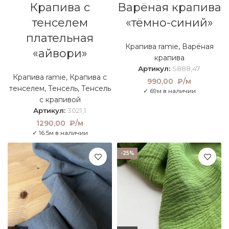
Крапива с
Варёная крапива
тенселем
«тёмно-синий»
плательная
Крапива ramie
,
Варёная
«айвори»
крапива
Артикул:
S888,47
Крапива ramie
,
Крапива с
990,00
₽/м
тенселем
,
Тенсель
,
Тенсель
✓ 69м в наличии
с крапивой
Артикул:
3021,1
1290,00
₽/м
✓ 16.5м в наличии
-25%