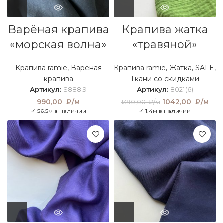
Варёная крапива
Крапива жатка
«морская волна»
«травяной»
Крапива ramie
,
Варёная
Крапива ramie
,
Жатка
,
SALE
,
крапива
Ткани со скидками
Артикул:
S888,9
Артикул:
8021(6)
990,00
₽/м
Первоначальная
1042,00
₽/м
Тек
1390,00
₽/м
цена составляла
це
✓ 56.5м в наличии
✓ 1.4м в наличии
1390,00 ₽/м.
104
₽