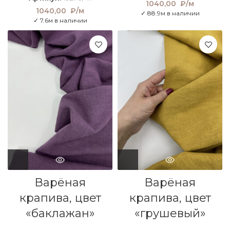
1040,00
₽/м
1040,00
₽/м
✓ 88.9м в наличии
✓ 7.6м в наличии
Варёная
Варёная
крапива, цвет
крапива, цвет
«баклажан»
«грушевый»