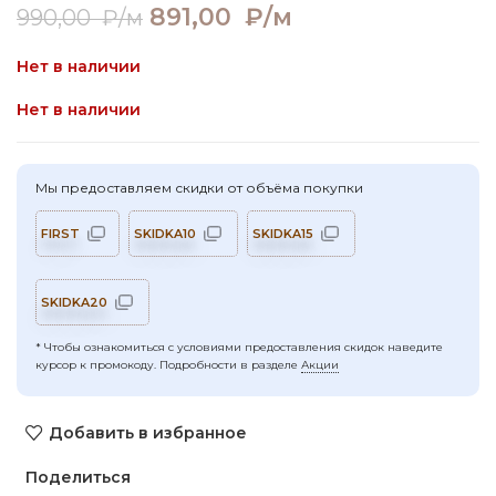
Первоначальная цена
891,00
₽/м
Текущая цена:
990,00
₽/м
составляла 990,00 ₽/м.
891,00 ₽/м.
Нет в наличии
Нет в наличии
Мы предоставляем скидки от объёма покупки
FIRST
SKIDKA10
SKIDKA15
SKIDKA20
* Чтобы ознакомиться с условиями предоставления скидок наведите
курсор к промокоду. Подробности в разделе
Акции
Добавить в избранное
Поделиться