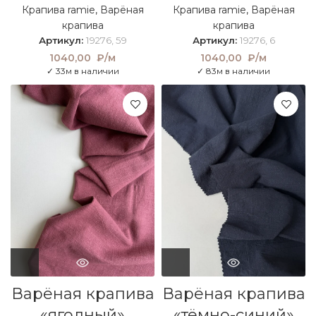
Крапива ramie
,
Варёная
Крапива ramie
,
Варёная
крапива
крапива
Артикул:
19276, 59
Артикул:
19276, 6
1040,00
₽/м
1040,00
₽/м
✓ 33м в наличии
✓ 83м в наличии
Варёная крапива
Варёная крапива
«ягодный»
«тёмно-синий»