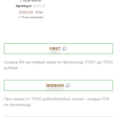
с крапивой
1390,00 ₽/м.
104
₽
Артикул:
3021,47
1290,00
₽/м
✓ 7м в наличии
FIRST
Скидка 6% на первый заказ по промокоду FIRST до 7000
рублей
SKIDKA10
При заказе от 7000 рублей(любые ткани) – скидка 10%
по промокоду