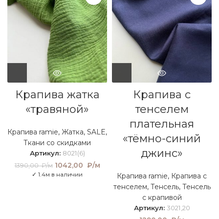
Крапива жатка
Крапива с
«травяной»
тенселем
плательная
Крапива ramie
,
Жатка
,
SALE
,
«тёмно-синий
Ткани со скидками
джинс»
Артикул:
8021(6)
Первоначальная
1042,00
₽/м
Текущая
1390,00
₽/м
цена составляла
цена:
✓ 1.4м в наличии
Крапива ramie
,
Крапива с
1390,00 ₽/м.
1042,00
тенселем
,
Тенсель
,
Тенсель
₽/м.
с крапивой
Артикул:
3021,20