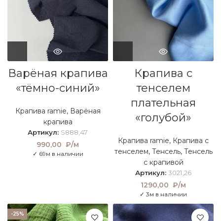
Варёная крапива
Крапива с
«тёмно-синий»
тенселем
плательная
Крапива ramie
,
Варёная
«голубой»
крапива
Артикул:
S888,47
Крапива ramie
,
Крапива с
990,00
₽/м
тенселем
,
Тенсель
,
Тенсель
✓ 69м в наличии
с крапивой
Артикул:
3021,26
1290,00
₽/м
✓ 3м в наличии
-25%