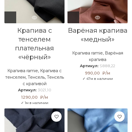
Крапива с
Варёная крапива
тенселем
«медный»
плательная
Крапива ramie
,
Варёная
«чёрный»
крапива
Артикул:
S888,22
Крапива ramie
,
Крапива с
990,00
₽/м
тенселем
,
Тенсель
,
Тенсель
✓ 47м в наличии
с крапивой
Артикул:
3021,10
1290,00
₽/м
✓ 1м в наличии