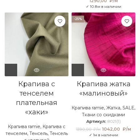
1290,00
₽/м
✓ 10.8м в наличии
-25%
Крапива с
Крапива жатка
тенселем
«малиновый»
плательная
Крапива ramie
,
Жатка
,
SALE
,
«хаки»
Ткани со скидками
Артикул:
8021(1)
Крапива ramie
,
Крапива с
Первоначальная
1042,00
₽/м
Тек
1390,00
₽/м
тенселем
,
Тенсель
,
Тенсель
цена составляла
це
✓ 1м в наличии