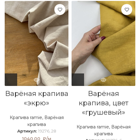
Варёная крапива
Варёная
«экрю»
крапива, цвет
«грушевый»
Крапива ramie
,
Варёная
крапива
Крапива ramie
,
Варёная
Артикул:
19276, 28
крапива
1040,00
₽/м