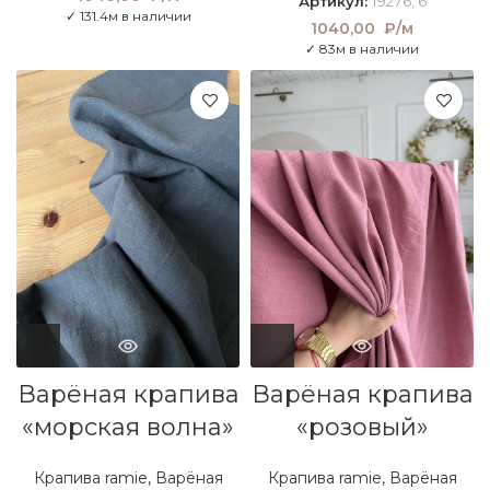
Артикул:
19276, 6
✓ 131.4м в наличии
1040,00
₽/м
✓ 83м в наличии
Варёная крапива
Варёная крапива
«морская волна»
«розовый»
Крапива ramie
,
Варёная
Крапива ramie
,
Варёная