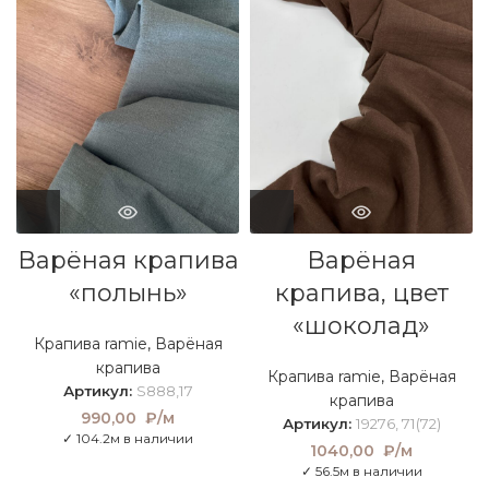
Варёная крапива
Варёная
«полынь»
крапива, цвет
«шоколад»
Крапива ramie
,
Варёная
крапива
Крапива ramie
,
Варёная
Артикул:
S888,17
крапива
990,00
₽/м
Артикул:
19276, 71(72)
✓ 104.2м в наличии
1040,00
₽/м
✓ 56.5м в наличии